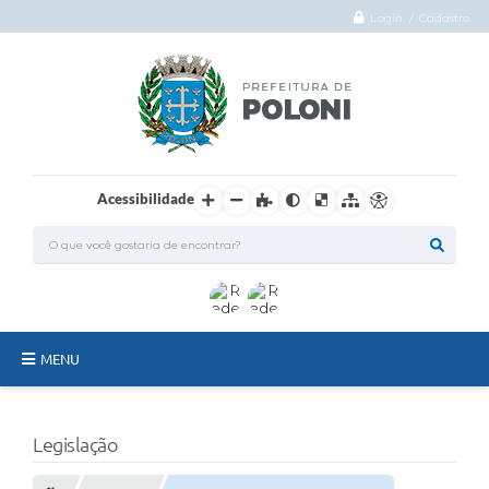
Login / Cadastro
Acessibilidade
MENU
O Município
Legislação
Administração