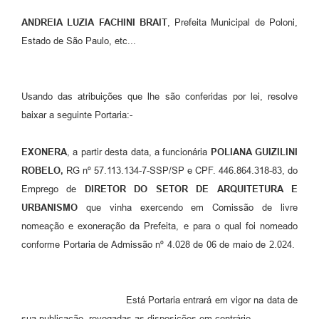
Galeria de Vídeos
ANDREIA LUZIA FACHINI BRAIT
, Prefeita Municipal de Poloni,
Estado de São Paulo, etc...
Secretarias
Projetos
Usando das atribuições que lhe são conferidas por lei, resolve
Contas Públicas
baixar a seguinte Portaria:-
Legislação
EXONERA
, a partir desta data, a funcionária
POLIANA GUIZILINI
Editais
ROBELO,
RG nº 57.113.134-7-SSP/SP e CPF. 446.864.318-83, do
Links
Emprego de
DIRETOR DO SETOR DE ARQUITETURA E
URBANISMO
que vinha exercendo em Comissão de livre
Serviços Online
nomeação e exoneração da Prefeita, e para o qual foi nomeado
Telefones Úteis
conforme Portaria de Admissão nº 4.028 de 06 de maio de 2.024.
A Prefeitura
Enquete
Está Portaria entrará em vigor na data de
sua publicação, revogadas as disposições em contrário.