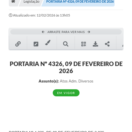
Legislação
A Nossa Cidade
PORTARIA Nº 4326, 09 DE FEVEREIRO DE 2026
Principal
Atualizado em: 12/02/2026 às 13h05
Galeria de Fotos
ARRASTE PARA VER MAIS
Transparência
Obras
Turismo
PORTARIA Nº 4326, 09 DE FEVEREIRO DE
2026
Notícias
Assunto(s):
Atos Adm. Diversos
Carta de Serviços
EM VIGOR
Arquivos para Download
Audiências Públicas
Ouvidoria
Contratos