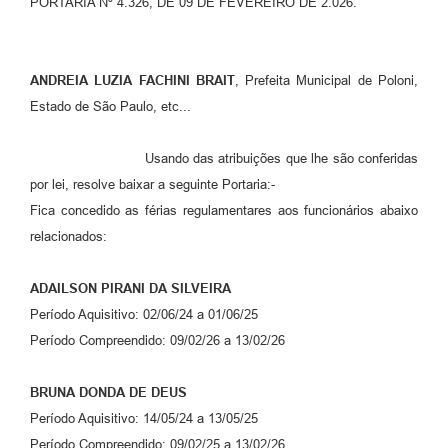
PORTARIA Nº 4.326, DE 09 DE FEVEREIRO DE 2.026.
Galeria de Vídeos
Secretarias
ANDREIA LUZIA FACHINI BRAIT
, Prefeita Municipal de Poloni,
Projetos
Estado de São Paulo, etc...
Contas Públicas
Usando das atribuições que lhe são conferidas
Legislação
por lei, resolve baixar a seguinte Portaria:-
Fica concedido as férias regulamentares aos funcionários abaixo
Editais
relacionados:
Links
ADAILSON PIRANI DA SILVEIRA
Serviços Online
Período Aquisitivo: 02/06/24 a 01/06/25
Telefones Úteis
Período Compreendido: 09/02/26 a 13/02/26
A Prefeitura
BRUNA DONDA DE DEUS
Período Aquisitivo: 14/05/24 a 13/05/25
Enquete
Período Compreendido: 09/02/25 a 13/02/26