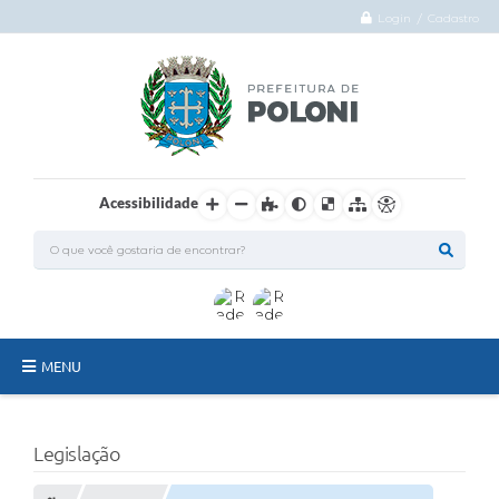
Login / Cadastro
Acessibilidade
MENU
O Município
Legislação
Administração