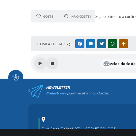
Seja o primeiro a curtir 
GOSTEI
NÃO GOSTEI
COMPARTILHAR
FACEBOOK
MESSENGER
TWITTER
WHATSAPP
OUTR
Velocidade de 
NEWSLETTER
Cadastre-se
para receber novidades!
Rua José Poloni, 274 - CEP: 15160-003