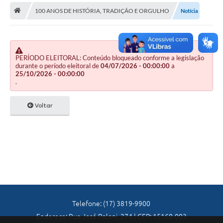
A Nossa Cidade
100 ANOS DE HISTÓRIA, TRADIÇÃO E ORGULHO
Notícia
Principal
Galeria de Fotos
PERÍODO ELEITORAL: Conteúdo bloqueado conforme a legislação
Transparência
durante o período eleitoral de
04/07/2026 - 00:00:00
a
25/10/2026 - 00:00:00
Obras
.
Turismo
Voltar
Notícias
Carta de Serviços
Arquivos para Download
Audiências Públicas
Ouvidoria
Telefone: (17) 3819-9900
Endereço: Rua José Poloni, 274 | CEP: 15160-003
Contratos