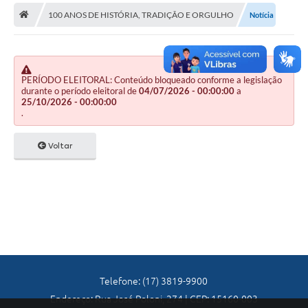
A Nossa Cidade
100 ANOS DE HISTÓRIA, TRADIÇÃO E ORGULHO
Notícia
Principal
Galeria de Fotos
PERÍODO ELEITORAL: Conteúdo bloqueado conforme a legislação
Transparência
durante o período eleitoral de
04/07/2026 - 00:00:00
a
25/10/2026 - 00:00:00
Obras
.
Turismo
Voltar
Notícias
Carta de Serviços
Arquivos para Download
Audiências Públicas
Ouvidoria
Telefone: (17) 3819-9900
Endereço: Rua José Poloni, 274 | CEP: 15160-003
Contratos