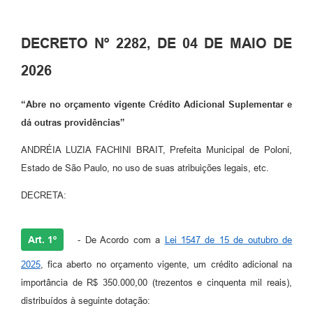
Galeria de Vídeos
DECRETO Nº 2282, DE 04 DE MAIO DE
Secretarias
2026
Projetos
Contas Públicas
“Abre no orçamento vigente Crédito Adicional Suplementar e
dá outras providências”
Legislação
ANDRÉIA LUZIA FACHINI BRAIT, Prefeita Municipal de Poloni,
Editais
Estado de São Paulo, no uso de suas atribuições legais, etc.
Links
DECRETA:
Serviços Online
Telefones Úteis
Art. 1º
- De Acordo com a
Lei 1547 de 15 de outubro de
2025
, fica aberto no orçamento vigente, um crédito adicional na
A Prefeitura
importância de R$ 350.000,00 (trezentos e cinquenta mil reais),
Enquete
distribuídos à seguinte dotação: