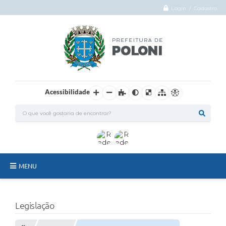
Login / Cadastro
Acessibilidade
MENU
O Município
Legislação
Administração