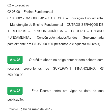
Jornal
02 – Executivo
02.08.00 – Ensino Fundamental
Agenda
02.08.00/12.361.0009.2012/3.3.90.39.00 – Educação Fundamental
Diário Oficial
– Manutenção do Ensino Fundamental – OUTROS SERVIÇOS DE
TERCEIROS – PESSOA JURÍDICA – TESOURO – ENSINO
SIC
FUNDAMENTAL – Convênios/entidades/fundos – Suplementada
Contato
parcialmente em R$ 350.000,00 (trezentos e cinquenta mil reais).
Art. 2º
- O crédito aberto no artigo anterior será coberto com
recursos provenientes de SUPERAVIT FINANCEIRO: R$
350.000,00
Art. 3º
- Este Decreto entra em vigor na data de sua
publicação.
Poloni-SP, 04 de maio de 2026.