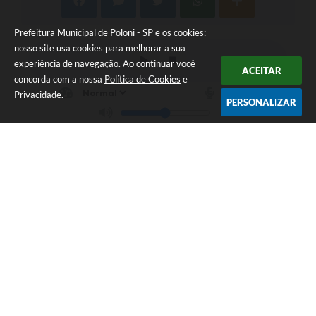
Prefeitura Municipal de Poloni - SP e os cookies:
nosso site usa cookies para melhorar a sua
experiência de navegação. Ao continuar você
ACEITAR
concorda com a nossa
Política de Cookies
e
Privacidade
.
PERSONALIZAR
Telefone: (17) 3819-9900
Endereço: Rua José Poloni, 274 | CEP: 15160-003
Das 07:30hs às 11:30hs - 13:00h às 17:00h
Prefeitura Municipal de Poloni - SP
Versão do Sistema:
3.5.3 - 19/06/2026
Portal atualizado em:
06/08/2026 17:15
Dados Abertos