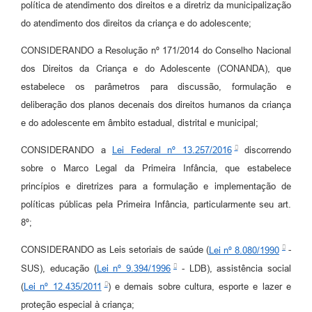
política de atendimento dos direitos e a diretriz da municipalização
Jornal
do atendimento dos direitos da criança e do adolescente;
Agenda
CONSIDERANDO a Resolução nº 171/2014 do Conselho Nacional
Diário Oficial
dos Direitos da Criança e do Adolescente (CONANDA), que
estabelece os parâmetros para discussão, formulação e
SIC
deliberação dos planos decenais dos direitos humanos da criança
Contato
e do adolescente em âmbito estadual, distrital e municipal;
CONSIDERANDO a
Lei Federal nº 13.257/2016
discorrendo
sobre o Marco Legal da Primeira Infância, que estabelece
princípios e diretrizes para a formulação e implementação de
políticas públicas pela Primeira Infância, particularmente seu art.
8º;
CONSIDERANDO as Leis setoriais de saúde (
Lei nº 8.080/1990
-
SUS), educação (
Lei nº 9.394/1996
- LDB), assistência social
(
Lei nº 12.435/2011
) e demais sobre cultura, esporte e lazer e
proteção especial à criança;