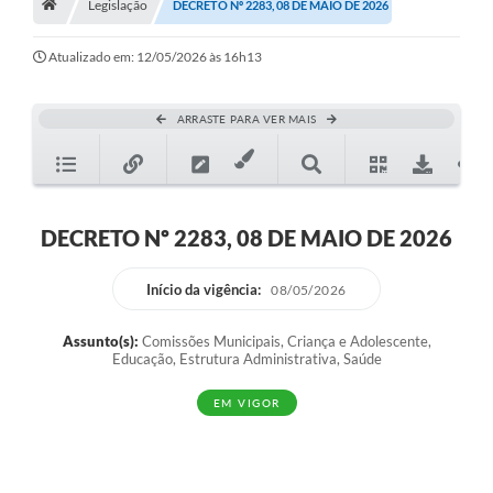
Legislação
A Nossa Cidade
DECRETO Nº 2283, 08 DE MAIO DE 2026
Principal
Atualizado em: 12/05/2026 às 16h13
Galeria de Fotos
ARRASTE PARA VER MAIS
Transparência
Obras
Turismo
DECRETO Nº 2283, 08 DE MAIO DE 2026
Notícias
Início da vigência:
08/05/2026
Carta de Serviços
Assunto(s):
Comissões Municipais, Criança e Adolescente,
Arquivos para Download
Educação, Estrutura Administrativa, Saúde
Audiências Públicas
EM VIGOR
Ouvidoria
Contratos