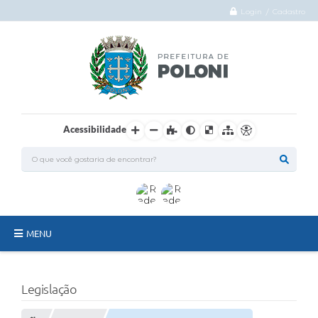
Login / Cadastro
Acessibilidade
MENU
O Município
Legislação
Administração