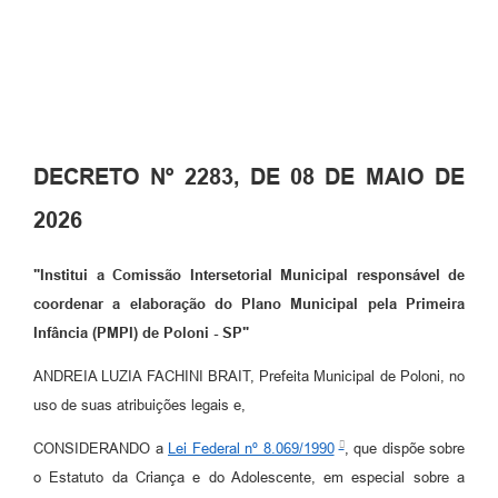
Galeria de Vídeos
Secretarias
Projetos
Contas Públicas
DECRETO Nº 2283, DE 08 DE MAIO DE
Legislação
2026
Editais
"Institui a Comissão Intersetorial Municipal responsável de
Links
coordenar a elaboração do Plano Municipal pela Primeira
Infância (PMPI) de Poloni - SP"
Serviços Online
ANDREIA LUZIA FACHINI BRAIT, Prefeita Municipal de Poloni, no
Telefones Úteis
uso de suas atribuições legais e,
A Prefeitura
CONSIDERANDO a
Lei Federal nº 8.069/1990
, que dispõe sobre
Enquete
o Estatuto da Criança e do Adolescente, em especial sobre a