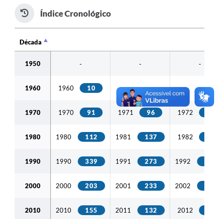
Índice Cronológico
Galeria de Fotos
Transparência
Década
Década
Obras
1950
-
-
-
Turismo
1960
1960
10
-
-
Notícias
1970
1970
91
1971
96
1972
94
Carta de Serviços
Arquivos para Download
1980
1980
112
1981
137
1982
92
Audiências Públicas
1990
1990
339
1991
273
1992
308
Ouvidoria
2000
2000
203
2001
233
2002
154
Contratos
Galeria de Vídeos
2010
2010
155
2011
132
2012
71